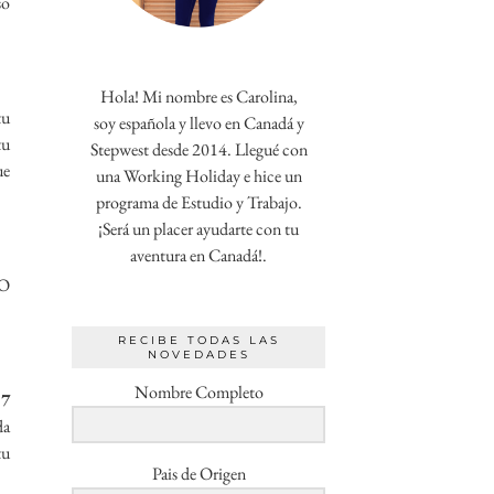
so
Hola! Mi nombre es Carolina,
tu
soy española y llevo en Canadá y
tu
Stepwest desde 2014. Llegué con
ue
una Working Holiday e hice un
programa de Estudio y Trabajo.
¡Será un placer ayudarte con tu
aventura en Canadá!.
IO
RECIBE TODAS LAS
NOVEDADES
Nombre Completo
 7
da
tu
Pais de Origen