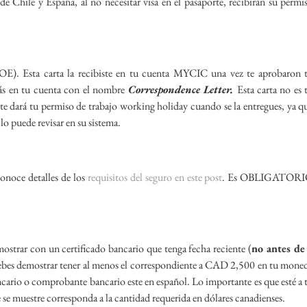
e Chile y España, al no necesitar visa en el pasaporte, recibirán su permi
). Esta carta la recibiste en tu cuenta MYCIC una vez te aprobaron 
ás en tu cuenta con el nombre
Correspondence Letter.
Esta carta no es 
 te dará tu permiso de trabajo working holiday cuando se la entregues, ya q
o puede revisar en su sistema.
onoce detalles de los
requisitos del seguro en este post
. Es OBLIGATOR
ostrar con un certificado bancario que tenga fecha reciente (
no antes de
bes demostrar tener al menos el correspondiente a CAD 2,500 en tu mone
cario o comprobante bancario este en español. Lo importante es que esté a 
e se muestre corresponda a la cantidad requerida en dólares canadienses.