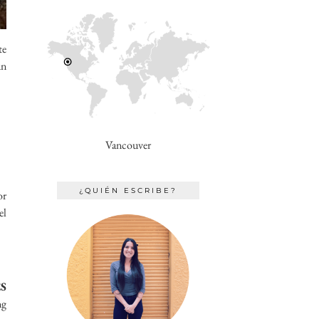
te
un
Vancouver
¿QUIÉN ESCRIBE?
or
el
ES
ng