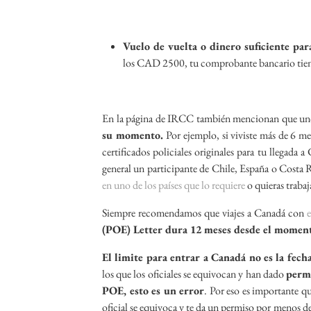
Vuelo de vuelta o dinero suficiente pa
los CAD 2500, tu comprobante bancario tiene 
En la página de IRCC también mencionan que un
su momento.
Por ejemplo, si viviste más de 6 mes
certificados policiales originales para tu llegad
general un participante de Chile, España o Costa R
en uno de los países que lo requiere
o quieras traba
Siempre recomendamos que viajes a Canadá con
e
(POE) Letter dura 12 meses desde el momen
El limite para entrar a Canadá no es la fec
los que los oficiales se equivocan y han dado
permi
POE, esto es un error
. Por eso es importante qu
oficial se equivoca y te da un permiso por menos d