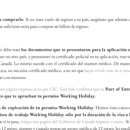
ra comprarlo
. Si no traes vuelo de regreso a tu país, asegúrate que además 
suficiente extra para comprar un billete de regreso.
o debe traer
los documentos que se presentaron para la aplicación 
es en otro país, y presentaste tu certificado policial en tu aplicación, trae t
a a Canadá. Lo mismo sucede con el certificado del examen médico. De mane
ica, no necesita certificado médico, a no ser que
hayas vivido más de 6 mes
jar con menores.
sta página impresa en la que CIC. Este link confirma que tu
Port of Ent
to que te aprueban tu permiso Working Holiday.
ha de expiración de tu permiso Working Holiday
. Hemos visto casos 
sos de trabajo Working Holiday sólo por la duración de la visa o 
e si te pasa,
traigas esta pagina del Gobierno de Canada impresa o mano.
Si 
e 12 meses, siempre y cuando tengas un seguro médico de 12 meses, les pued