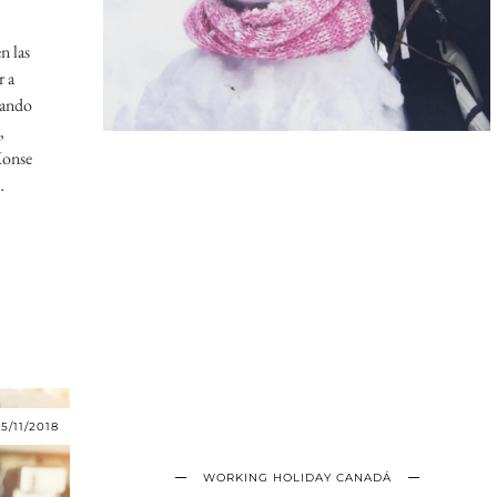
n las
r a
tando
,
Monse
…
5/11/2018
WORKING HOLIDAY CANADÁ