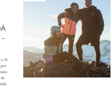
DÁ
 –
 y 35
á por
grama
 de
onde