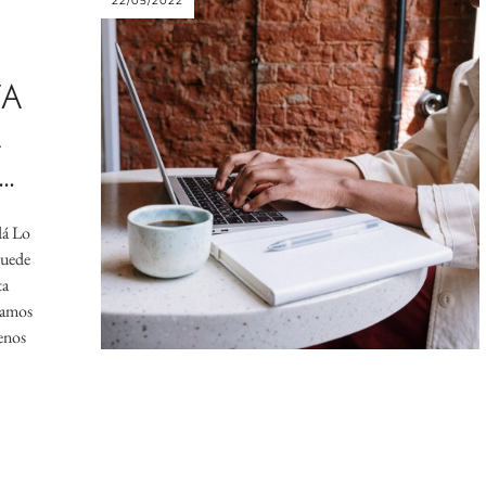
22/05/2022
TA
A
…
dá Lo
puede
ta
camos
menos